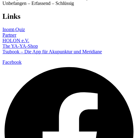
Unbefangen – Erfassend – Schlüssig
Links
Inomt-Quiz
Partner
HOLON e.V.
The YA-YA-Shop
Tsubook – Die App für Akupunktur und Meridiane
Facebook