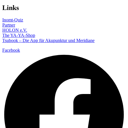
Links
Inomt-Quiz
Partner
HOLON e.V.
The YA-YA-Shop
Tsubook – Die App für Akupunktur und Meridiane
Facebook