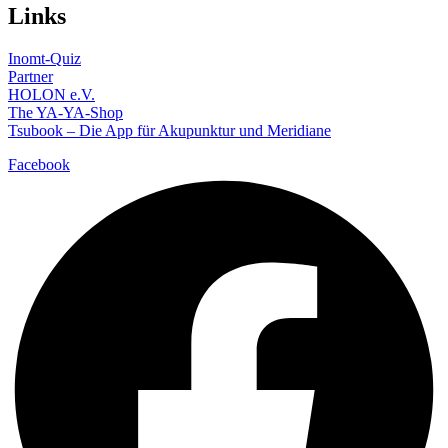
Links
Inomt-Quiz
Partner
HOLON e.V.
The YA-YA-Shop
Tsubook – Die App für Akupunktur und Meridiane
Facebook