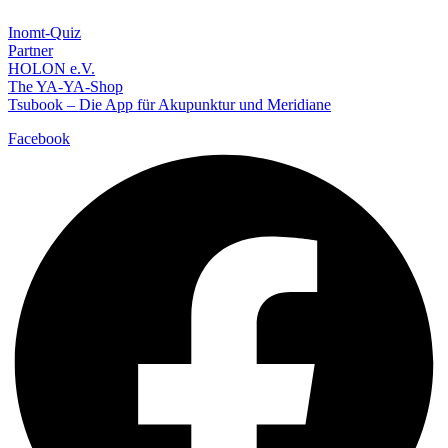
Inomt-Quiz
Partner
HOLON e.V.
The YA-YA-Shop
Tsubook – Die App für Akupunktur und Meridiane
Facebook