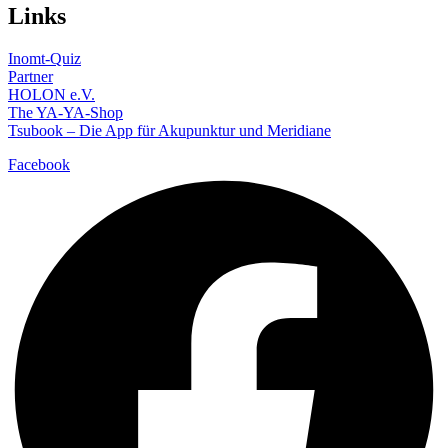
Links
Inomt-Quiz
Partner
HOLON e.V.
The YA-YA-Shop
Tsubook – Die App für Akupunktur und Meridiane
Facebook