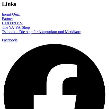
Links
Inomt-Quiz
Partner
HOLON e.V.
The YA-YA-Shop
Tsubook – Die App für Akupunktur und Meridiane
Facebook