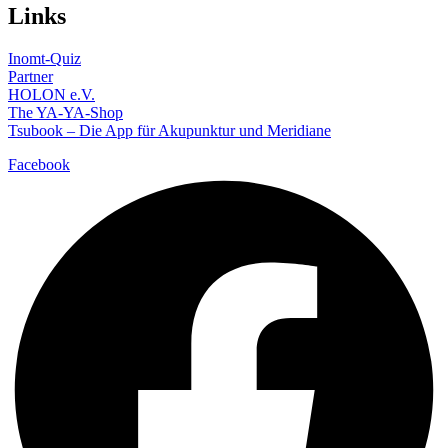
Links
Inomt-Quiz
Partner
HOLON e.V.
The YA-YA-Shop
Tsubook – Die App für Akupunktur und Meridiane
Facebook