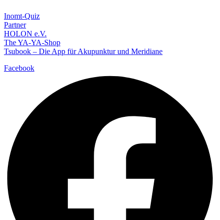
Inomt-Quiz
Partner
HOLON e.V.
The YA-YA-Shop
Tsubook – Die App für Akupunktur und Meridiane
Facebook