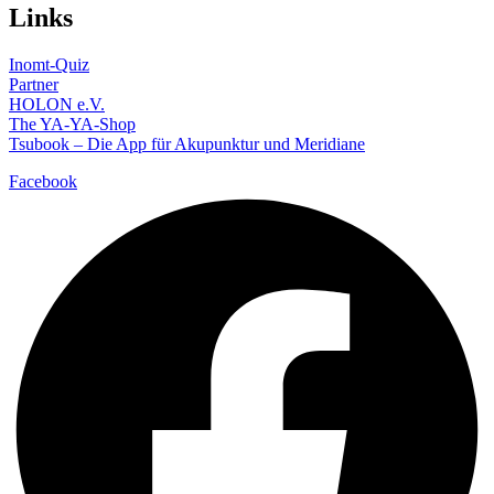
Links
Inomt-Quiz
Partner
HOLON e.V.
The YA-YA-Shop
Tsubook – Die App für Akupunktur und Meridiane
Facebook