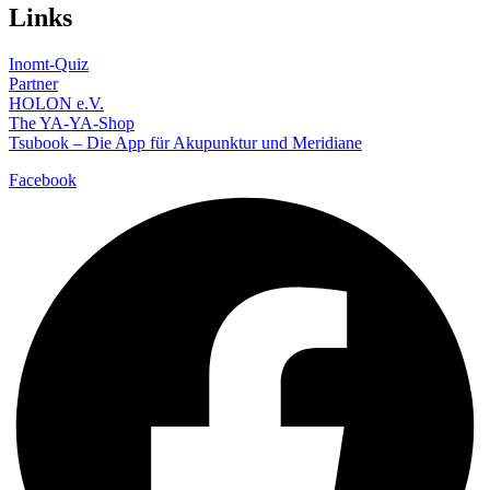
Links
Inomt-Quiz
Partner
HOLON e.V.
The YA-YA-Shop
Tsubook – Die App für Akupunktur und Meridiane
Facebook