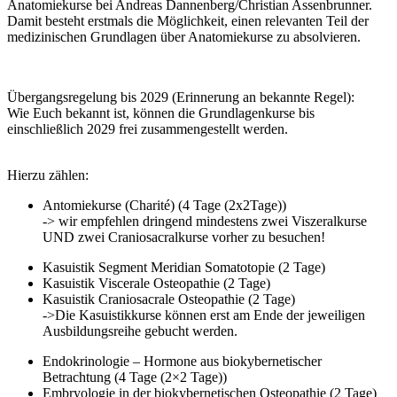
Anatomiekurse bei Andreas Dannenberg/Christian Assenbrunner.
Damit besteht erstmals die Möglichkeit, einen relevanten Teil der
medizinischen Grundlagen über Anatomiekurse zu absolvieren.
Übergangsregelung bis 2029 (Erinnerung an bekannte Regel):
Wie Euch bekannt ist, können die Grundlagenkurse bis
einschließlich 2029 frei zusammengestellt werden.
Hierzu zählen:
Antomiekurse (Charité) (4 Tage (2x2Tage))
-> wir empfehlen dringend mindestens zwei Viszeralkurse
UND zwei Craniosacralkurse vorher zu besuchen!
Kasuistik Segment Meridian Somatotopie (2 Tage)
Kasuistik Viscerale Osteopathie (2 Tage)
Kasuistik Craniosacrale Osteopathie (2 Tage)
->Die Kasuistikkurse können erst am Ende der jeweiligen
Ausbildungsreihe gebucht werden.
Endokrinologie – Hormone aus biokybernetischer
Betrachtung (4 Tage (2×2 Tage))
Embryologie in der biokybernetischen Osteopathie (2 Tage)