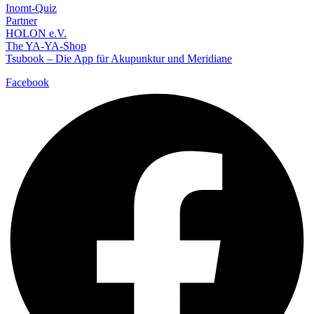
Inomt-Quiz
Partner
HOLON e.V.
The YA-YA-Shop
Tsubook – Die App für Akupunktur und Meridiane
Facebook