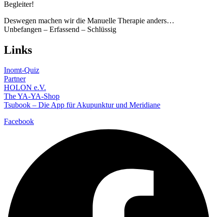
Begleiter!
Deswegen machen wir die Manuelle Therapie anders…
Unbefangen – Erfassend – Schlüssig
Links
Inomt-Quiz
Partner
HOLON e.V.
The YA-YA-Shop
Tsubook – Die App für Akupunktur und Meridiane
Facebook