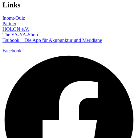
Links
Inomt-Quiz
Partner
HOLON e.V.
The YA-YA-Shop
Tsubook – Die App für Akupunktur und Meridiane
Facebook