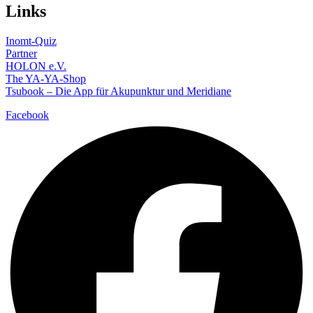
Links
Inomt-Quiz
Partner
HOLON e.V.
The YA-YA-Shop
Tsubook – Die App für Akupunktur und Meridiane
Facebook