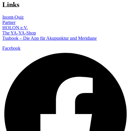
Links
Inomt-Quiz
Partner
HOLON e.V.
The YA-YA-Shop
Tsubook – Die App für Akupunktur und Meridiane
Facebook