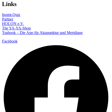
Links
Inomt-Quiz
Partner
HOLON e.V.
The YA-YA-Shop
Tsubook – Die App für Akupunktur und Meridiane
Facebook